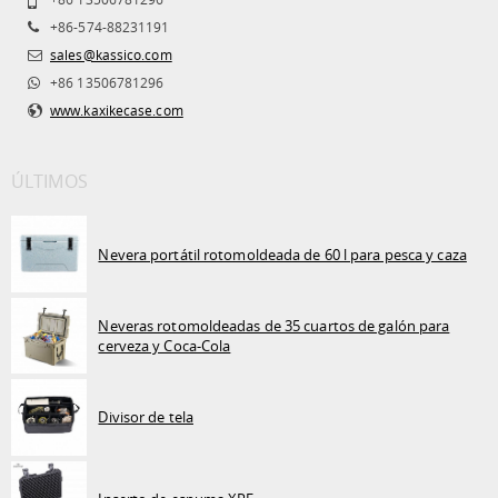
+86-574-88231191
sales@kassico.com
+86 13506781296
www.kaxikecase.com
ÚLTIMOS
Nevera portátil rotomoldeada de 60 l para pesca y caza
Neveras rotomoldeadas de 35 cuartos de galón para
cerveza y Coca-Cola
Divisor de tela