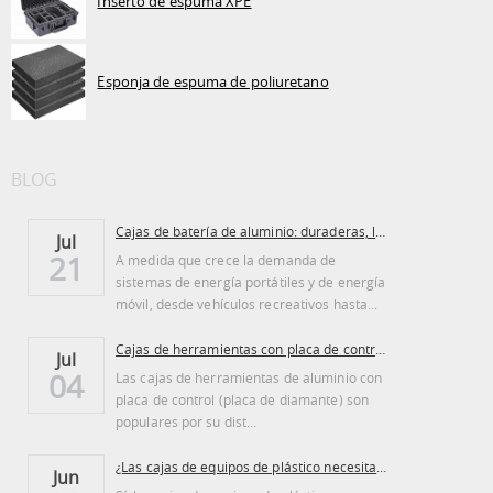
Inserto de espuma XPE
Esponja de espuma de poliuretano
BLOG
Cajas de batería de aluminio: duraderas, ligeras...
Jul
21
A medida que crece la demanda de
sistemas de energía portátiles y de energía
móvil, desde vehículos recreativos hasta...
Cajas de herramientas con placa de control de aluminio: ventajas y desventajas
Jul
04
Las cajas de herramientas de aluminio con
placa de control (placa de diamante) son
populares por su dist…
¿Las cajas de equipos de plástico necesitan ser regadas?
Jun