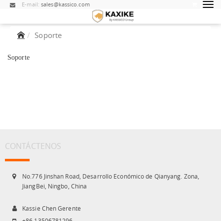
E-mail:
sales@kassico.com
Soporte
Soporte
CONTÁCTENOS
No.776 Jinshan Road, Desarrollo Económico de Qianyang. Zona,
JiangBei, Ningbo, China
Kassie Chen Gerente
+86 13506781296