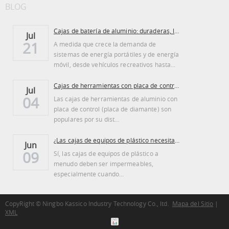
BLOG
Cajas de batería de aluminio: duraderas, ligeras...
Jul
21
A medida que crece la demanda de
sistemas de energía portátiles y de energía
móvil, desde vehículos recreativos hasta...
Cajas de herramientas con placa de control de aluminio: ventajas y desventajas
Jul
04
Las cajas de herramientas de aluminio con
placa de control (placa de diamante) son
populares por su dist…
¿Las cajas de equipos de plástico necesitan ser regadas?
Jun
09
Sí, las cajas de equipos de plástico a
menudo deben ser impermeables,
especialmente cuando...
CopyRight © Ningbo Kassico Industry Technology Co., ltd.
Mapa del Sitio
|
XML