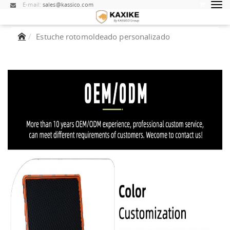
E-mail:
sales@kassico.com
Estuche rotomoldeado personalizado