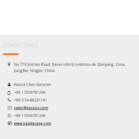
CONTÁCTENOS
No.776 Jinshan Road, Desarrollo Económico de Qianyang. Zona,
JiangBei, Ningbo, China
Kassie Chen Gerente
+86 13506781296
+86-574-88231191
sales@kassico.com
+86 13506781296
www.kaxikecase.com