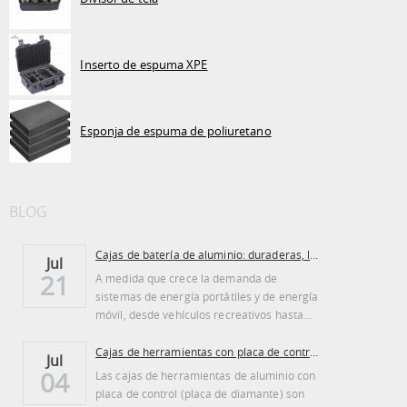
Inserto de espuma XPE
Esponja de espuma de poliuretano
BLOG
Cajas de batería de aluminio: duraderas, ligeras...
Jul
21
A medida que crece la demanda de
sistemas de energía portátiles y de energía
móvil, desde vehículos recreativos hasta...
Cajas de herramientas con placa de control de aluminio: ventajas y desventajas
Jul
04
Las cajas de herramientas de aluminio con
placa de control (placa de diamante) son