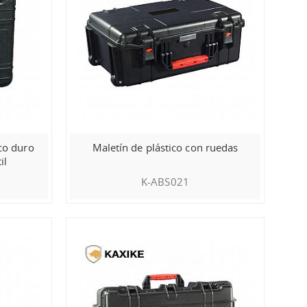
co duro
Maletín de plástico con ruedas
il
K-ABS021