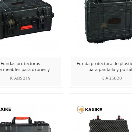
Fundas protectoras
Funda protectora de plásti
rmeables para drones y
para pantalla y portát
cámaras de exterior
K-ABS019
K-ABS020