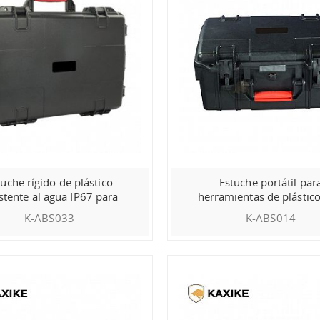
tuche rígido de plástico
Estuche portátil par
istente al agua IP67 para
herramientas de plástic
equipos.
IP67
K-ABS033
K-ABS014