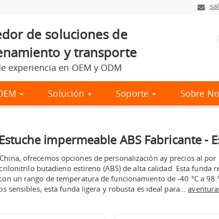
sa
dor de soluciones de
namiento y transporte
e experiencia en OEM y ODM
l OEM
Solución
Soporte
Sobre No
Estuche impermeable ABS
Fabricante - 
 China
, ofrecemos
opciones de personalización
a
y precios al po
ilonitrilo butadieno estireno (ABS) de alta calidad. Esta funda r
con un rango de temperatura de funcionamiento de -40 °C a 98 °
 sensibles, esta funda ligera y robusta es ideal para...
aventuras