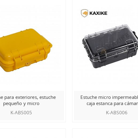
e para exteriores, estuche
Estuche micro impermeabl
pequeño y micro
caja estanca para cáma
iPhone
K-ABS005
K-ABS006