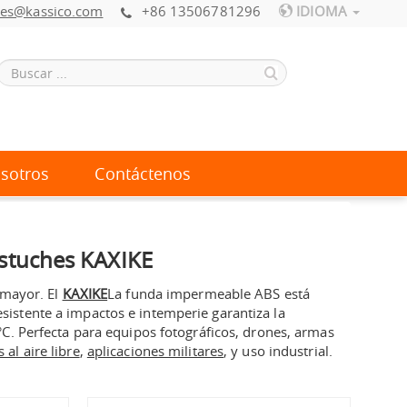
les@kassico.com
+86 13506781296
IDIOMA
sotros
Contáctenos
Estuches KAXIKE
r mayor.
El
KAXIKE
La funda impermeable ABS está
esistente a impactos e intemperie garantiza la
C. Perfecta para equipos fotográficos, drones, armas
 al aire libre
,
aplicaciones militares
, y uso industrial.