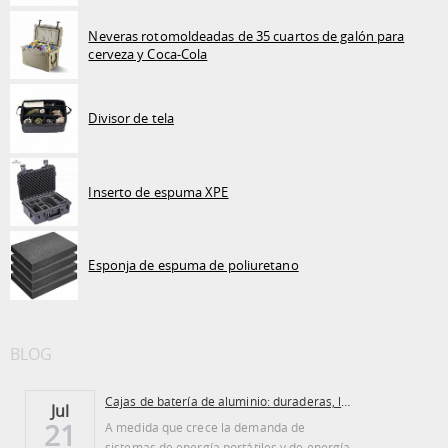
Neveras rotomoldeadas de 35 cuartos de galón para
cerveza y Coca-Cola
Divisor de tela
Inserto de espuma XPE
Esponja de espuma de poliuretano
BLOG
Cajas de batería de aluminio: duraderas, ligeras...
Jul
21
A medida que crece la demanda de
sistemas de energía portátiles y de energía