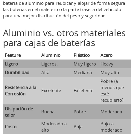
batería de aluminio para reubicar y alojar de forma segura
las baterías en el maletero o la parte trasera del vehículo
para una mejor distribución del peso y seguridad.
Aluminio vs. otros materiales
para cajas de baterías
Feature
Aluminio
Plástico
Acero
Ligero
Ligeros.
Muy ligero
Heavy
Durabilidad
Alta
Mediana
Muy alto
Pobre (a
Resistencia a la
menos que
Excelente
Excelente
Corrosión
esté
recubierto)
Disipación de
Buena
Pobre
Moderada
calor
Moderado a
Bajo a
Costo
Baja
alto
moderado