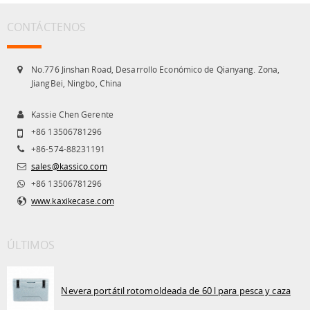
CONTÁCTENOS
No.776 Jinshan Road, Desarrollo Económico de Qianyang. Zona,
JiangBei, Ningbo, China
Kassie Chen Gerente
+86 13506781296
+86-574-88231191
sales@kassico.com
+86 13506781296
www.kaxikecase.com
ÚLTIMOS
Nevera portátil rotomoldeada de 60 l para pesca y caza