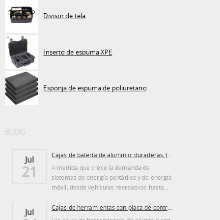
Divisor de tela
Inserto de espuma XPE
Esponja de espuma de poliuretano
BLOG
Cajas de batería de aluminio: duraderas, ligeras...
Jul
21
A medida que crece la demanda de
sistemas de energía portátiles y de energía
móvil, desde vehículos recreativos hasta...
Cajas de herramientas con placa de control de aluminio: ventajas y desventajas
Jul
Las cajas de herramientas de aluminio con