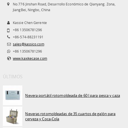
No.776 Jinshan Road, Desarrollo Económico de Qianyang. Zona,
JiangBei, Ningbo, China
Kassie Chen Gerente
+86 13506781296
+86-574-88231191
sales@kassico.com
+86 13506781296
www.kaxikecase.com
ÚLTIMOS
Nevera portátil rotomoldeada de 60 l para pesca y caza
Neveras rotomoldeadas de 35 cuartos de galón para
cerveza y Coca-Cola