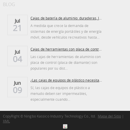
BLOG
Cajas de batería de aluminio: duraderas, ligeras...
Jul
21
A medida que crece la demanda de
sistemas de energía portátiles y de energía
móvil, desde vehículos recreativos hasta...
Cajas de herramientas con placa de control de aluminio: ventajas y desventajas
Jul
04
Las cajas de herramientas de aluminio con
placa de control (placa de diamante) son
populares por su dist…
¿Las cajas de equipos de plástico necesitan ser regadas?
Jun
09
Sí, las cajas de equipos de plástico a
menudo deben ser impermeables,
especialmente cuando...
CopyRight © Ningbo Kassico Industry Technology Co., ltd.
Mapa del Sitio
|
XML