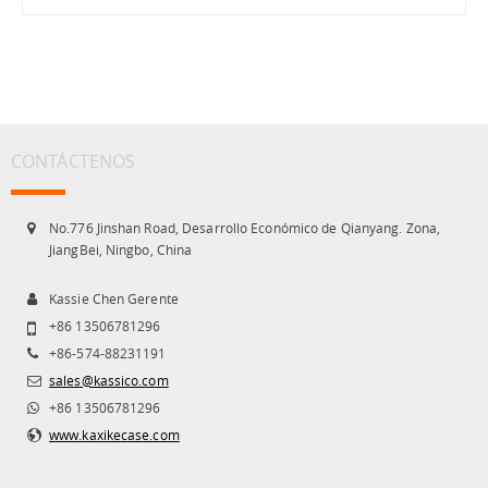
CONTÁCTENOS
No.776 Jinshan Road, Desarrollo Económico de Qianyang. Zona,
JiangBei, Ningbo, China
Kassie Chen Gerente
+86 13506781296
+86-574-88231191
sales@kassico.com
+86 13506781296
www.kaxikecase.com