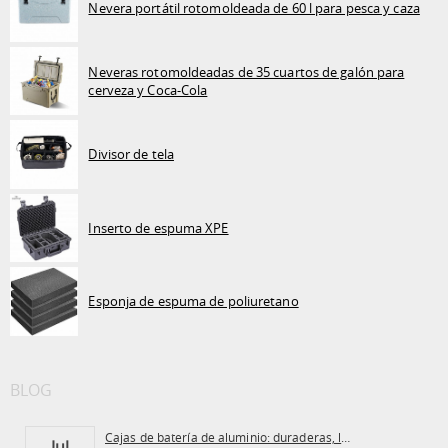
Nevera portátil rotomoldeada de 60 l para pesca y caza
Neveras rotomoldeadas de 35 cuartos de galón para
cerveza y Coca-Cola
Divisor de tela
Inserto de espuma XPE
Esponja de espuma de poliuretano
BLOG
Cajas de batería de aluminio: duraderas, ligeras...
Jul