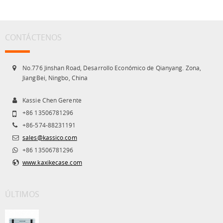
CONTÁCTENOS
No.776 Jinshan Road, Desarrollo Económico de Qianyang. Zona,
JiangBei, Ningbo, China
Kassie Chen Gerente
+86 13506781296
+86-574-88231191
sales@kassico.com
+86 13506781296
www.kaxikecase.com
ÚLTIMOS