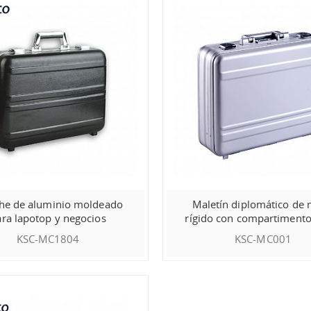
he de aluminio moldeado
Maletín diplomático de 
ra lapotop y negocios
rígido con compartimento
efectivo de aluminio y cer
KSC-MC1804
KSC-MC001
TSA