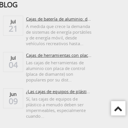
BLOG
Cajas de batería de aluminio: duraderas, ligeras...
Jul
A medida que crece la demanda
21
de sistemas de energía portátiles
y de energía móvil, desde
vehículos recreativos hasta...
Cajas de herramientas con placa de control de aluminio: ventajas y desventajas
Jul
Las cajas de herramientas de
04
aluminio con placa de control
(placa de diamante) son
populares por su dist…
¿Las cajas de equipos de plástico necesitan ser regadas?
Jun
Sí, las cajas de equipos de
09
plástico a menudo deben ser
impermeables, especialmente
cuando...