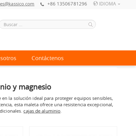
les@kassico.com
+86 13506781296
IDIOMA
sotros
Contáctenos
inio y magnesio
 en la solución ideal para proteger equipos sensibles,
encia, esta maleta ofrece una resistencia excepcional,
adicionales.
cajas de aluminio
.