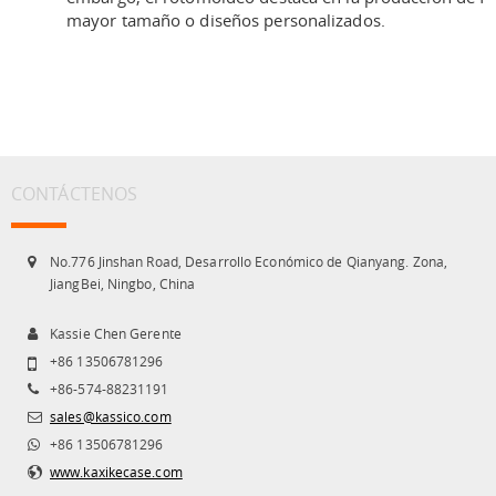
mayor tamaño o diseños personalizados.
CONTÁCTENOS
No.776 Jinshan Road, Desarrollo Económico de Qianyang. Zona,
JiangBei, Ningbo, China
Kassie Chen Gerente
+86 13506781296
+86-574-88231191
sales@kassico.com
+86 13506781296
www.kaxikecase.com