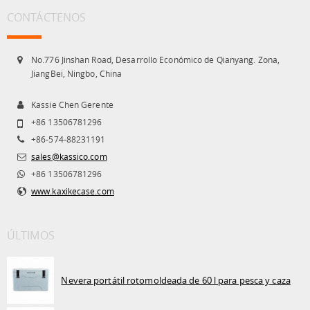
CONTÁCTENOS
No.776 Jinshan Road, Desarrollo Económico de Qianyang. Zona,
JiangBei, Ningbo, China
Kassie Chen Gerente
+86 13506781296
+86-574-88231191
sales@kassico.com
+86 13506781296
www.kaxikecase.com
ÚLTIMOS
Nevera portátil rotomoldeada de 60 l para pesca y caza