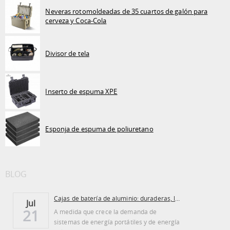
Neveras rotomoldeadas de 35 cuartos de galón para
cerveza y Coca-Cola
Divisor de tela
Inserto de espuma XPE
Esponja de espuma de poliuretano
BLOG
Cajas de batería de aluminio: duraderas, ligeras...
Jul
21
A medida que crece la demanda de
sistemas de energía portátiles y de energía