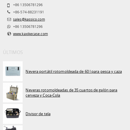
+86 13506781296
+86-574-88231191
sales@kassico.com
+86 13506781296
www.kaxikecase.com
ÚLTIMOS
Nevera portátil rotomoldeada de 60 l para pesca y caza
Neveras rotomoldeadas de 35 cuartos de galón para
cerveza y Coca-Cola
Divisor de tela