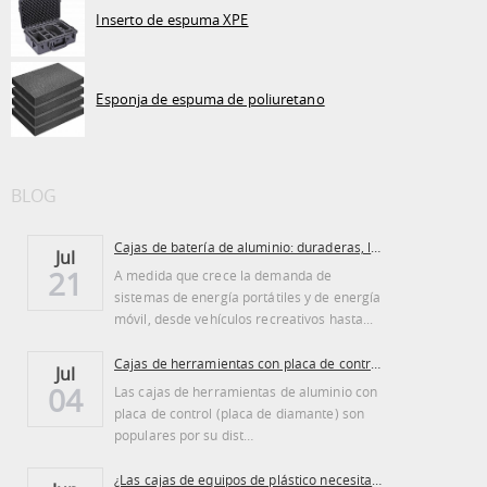
Inserto de espuma XPE
Esponja de espuma de poliuretano
BLOG
Cajas de batería de aluminio: duraderas, ligeras...
Jul
21
A medida que crece la demanda de
sistemas de energía portátiles y de energía
móvil, desde vehículos recreativos hasta...
Cajas de herramientas con placa de control de aluminio: ventajas y desventajas
Jul
04
Las cajas de herramientas de aluminio con
placa de control (placa de diamante) son
populares por su dist…
¿Las cajas de equipos de plástico necesitan ser regadas?