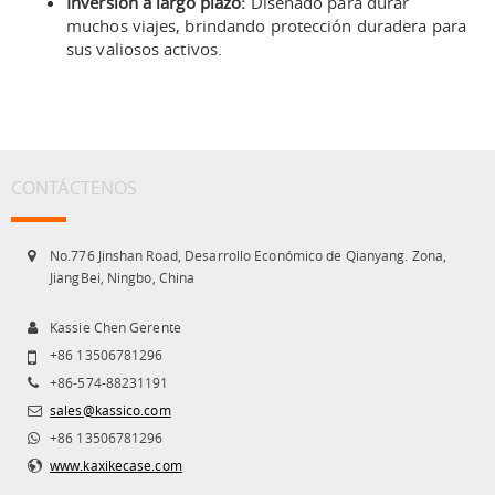
Inversión a largo plazo:
Diseñado para durar
muchos viajes, brindando protección duradera para
sus valiosos activos.
CONTÁCTENOS
No.776 Jinshan Road, Desarrollo Económico de Qianyang. Zona,
JiangBei, Ningbo, China
Kassie Chen Gerente
+86 13506781296
+86-574-88231191
sales@kassico.com
+86 13506781296
www.kaxikecase.com