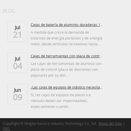
BLOG
Cajas de batería de aluminio: duraderas, ligeras...
Jul
21
A medida que crece la demanda de
sistemas de energía portátiles y de energía
móvil, desde vehículos recreativos hasta...
Cajas de herramientas con placa de control de aluminio: ventajas y desventajas
Jul
04
Las cajas de herramientas de aluminio con
placa de control (placa de diamante) son
populares por su dist…
¿Las cajas de equipos de plástico necesitan ser regadas?
Jun
09
Sí, las cajas de equipos de plástico a
menudo deben ser impermeables,
especialmente cuando...
CopyRight © Ningbo Kassico Industry Technology Co., ltd.
Mapa del Sitio
|
XML