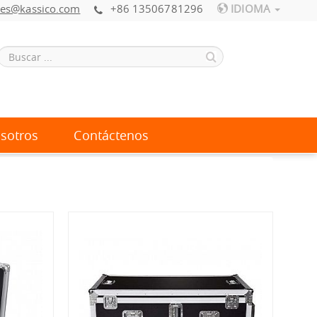
les@kassico.com
+86 13506781296
IDIOMA
sotros
Contáctenos