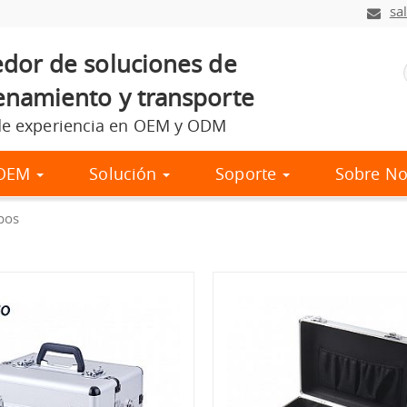
sa
dor de soluciones de
namiento y transporte
e experiencia en OEM y ODM
l OEM
Solución
Soporte
Sobre No
pos