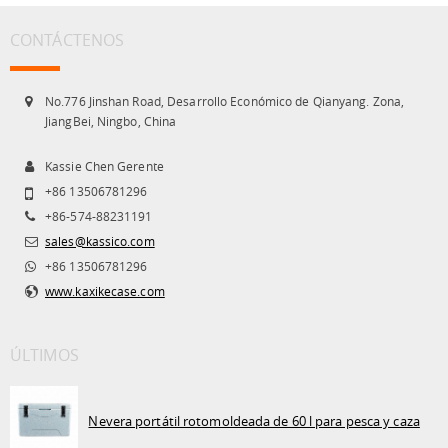
CONTÁCTENOS
No.776 Jinshan Road, Desarrollo Económico de Qianyang. Zona,
JiangBei, Ningbo, China
Kassie Chen Gerente
+86 13506781296
+86-574-88231191
sales@kassico.com
+86 13506781296
www.kaxikecase.com
ÚLTIMOS
Nevera portátil rotomoldeada de 60 l para pesca y caza