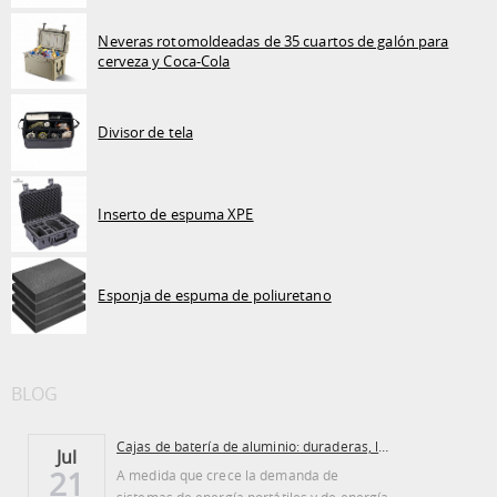
Neveras rotomoldeadas de 35 cuartos de galón para
cerveza y Coca-Cola
Divisor de tela
Inserto de espuma XPE
Esponja de espuma de poliuretano
BLOG
Cajas de batería de aluminio: duraderas, ligeras...
Jul
21
A medida que crece la demanda de
sistemas de energía portátiles y de energía