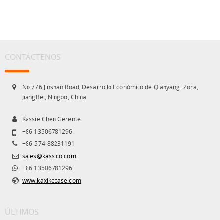
CONTÁCTENOS
No.776 Jinshan Road, Desarrollo Económico de Qianyang. Zona,
JiangBei, Ningbo, China
Kassie Chen Gerente
+86 13506781296
+86-574-88231191
sales@kassico.com
+86 13506781296
www.kaxikecase.com
ÚLTIMOS