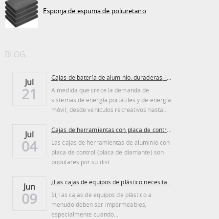
Esponja de espuma de poliuretano
BLOG
Cajas de batería de aluminio: duraderas, ligeras...
Jul
21
A medida que crece la demanda de
sistemas de energía portátiles y de energía
móvil, desde vehículos recreativos hasta...
Cajas de herramientas con placa de control de aluminio: ventajas y desventajas
Jul
04
Las cajas de herramientas de aluminio con
placa de control (placa de diamante) son
populares por su dist…
¿Las cajas de equipos de plástico necesitan ser regadas?
Jun
09
Sí, las cajas de equipos de plástico a
menudo deben ser impermeables,
especialmente cuando...