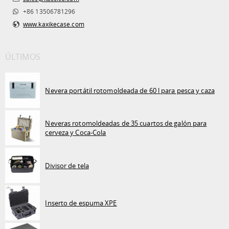
+86 13506781296
www.kaxikecase.com
ÚLTIMOS
Nevera portátil rotomoldeada de 60 l para pesca y caza
Neveras rotomoldeadas de 35 cuartos de galón para
cerveza y Coca-Cola
Divisor de tela
Inserto de espuma XPE