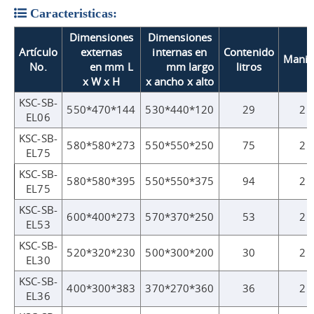
Caracteristicas:
Dimensiones
Dimensiones
Artículo
externas
internas en
Contenido
Manij
No.
en mm L
mm largo
litros
x W x H
x ancho x alto
KSC-SB-
550*470*144
530*440*120
29
2
EL06
KSC-SB-
580*580*273
550*550*250
75
2
EL75
KSC-SB-
580*580*395
550*550*375
94
2
EL75
KSC-SB-
600*400*273
570*370*250
53
2
EL53
KSC-SB-
520*320*230
500*300*200
30
2
EL30
KSC-SB-
400*300*383
370*270*360
36
2
EL36