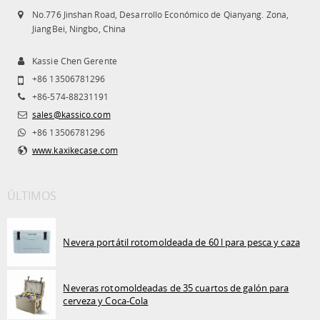
No.776 Jinshan Road, Desarrollo Económico de Qianyang. Zona,
JiangBei, Ningbo, China
Kassie Chen Gerente
+86 13506781296
+86-574-88231191
sales@kassico.com
+86 13506781296
www.kaxikecase.com
ÚLTIMOS
Nevera portátil rotomoldeada de 60 l para pesca y caza
Neveras rotomoldeadas de 35 cuartos de galón para
cerveza y Coca-Cola