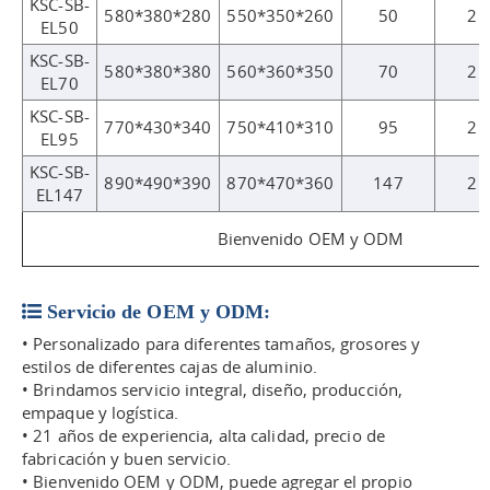
KSC-SB-
580*380*280
550*350*260
50
2
EL50
KSC-SB-
580*380*380
560*360*350
70
2
EL70
KSC-SB-
770*430*340
750*410*310
95
2
EL95
KSC-SB-
890*490*390
870*470*360
147
2
EL147
Bienvenido OEM y ODM
Servicio de OEM y ODM:
• Personalizado para diferentes tamaños, grosores y
estilos de diferentes cajas de aluminio.
• Brindamos servicio integral, diseño, producción,
empaque y logística.
• 21 años de experiencia, alta calidad, precio de
fabricación y buen servicio.
• Bienvenido OEM y ODM, puede agregar el propio