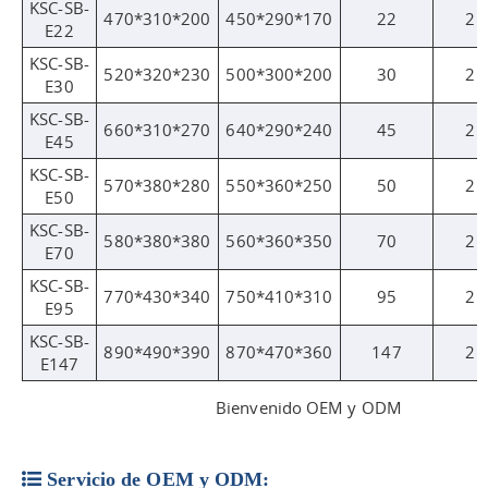
KSC-SB-
470*310*200
450*290*170
22
2
E22
KSC-SB-
520*320*230
500*300*200
30
2
E30
KSC-SB-
660*310*270
640*290*240
45
2
E45
KSC-SB-
570*380*280
550*360*250
50
2
E50
KSC-SB-
580*380*380
560*360*350
70
2
E70
KSC-SB-
770*430*340
750*410*310
95
2
E95
KSC-SB-
890*490*390
870*470*360
147
2
E147
Bienvenido OEM y ODM
Servicio de OEM y ODM: