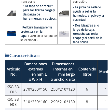
transporte
corrosión,
• La tapa se abre 90 °
• La junta de sellado
para facilitar la carga y
ayuda a sellar la
descarga de
humedad, el polvo y la
herramientas y equipos.
suciedad.
• Dos bisagras a lo
•
Película transparente
largo de la caja,
protectora en la
remachadas en la
tapa
（Otro color se puede
chapa y el perfil de la
seleccionar）
tapa sólida.
Caracteristicas:
Dimensiones
Dimensiones
Artículo
externas
internas en
Contenido
Manij
No.
en mm L
mm largo
litros
x W x H
x ancho x alto
KSC-SB-
270*250*150
250*210*120
6
1
E06
KSC-SB-
310*230*160
290*210*130
8
1
E08