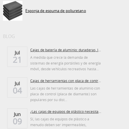
Esponja de espuma de poliuretano
BLOG
Cajas de batería de aluminio: duraderas, ligeras...
Jul
21
A medida que crece la demanda de
sistemas de energía portátiles y de energía
móvil, desde vehículos recreativos hasta...
Cajas de herramientas con placa de control de aluminio: ventajas y desventajas
Jul
04
Las cajas de herramientas de aluminio con
placa de control (placa de diamante) son
populares por su dist…
¿Las cajas de equipos de plástico necesitan ser regadas?
Jun
09
Sí, las cajas de equipos de plástico a
menudo deben ser impermeables,