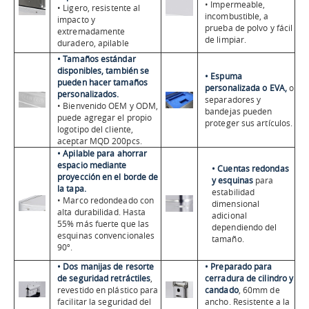
• Impermeable,
• Ligero, resistente al
incombustible, a
impacto y
prueba de polvo y fácil
extremadamente
de limpiar.
duradero, apilable
• Tamaños estándar
disponibles, también se
• Espuma
pueden hacer tamaños
personalizada o EVA,
o
personalizados.
separadores y
• Bienvenido OEM y ODM,
bandejas pueden
puede agregar el propio
proteger sus artículos.
logotipo del cliente,
aceptar MQD 200pcs.
• Apilable para ahorrar
espacio mediante
• Cuentas redondas
proyección en el borde de
y esquinas
para
la tapa.
estabilidad
• Marco redondeado con
dimensional
alta durabilidad. Hasta
adicional
55% más fuerte que las
dependiendo del
esquinas convencionales
tamaño.
90º.
• Dos manijas de resorte
• Preparado para
de seguridad retráctiles
,
cerradura de cilindro y
revestido en plástico para
candado
, 60mm de
facilitar la seguridad del
ancho. Resistente a la