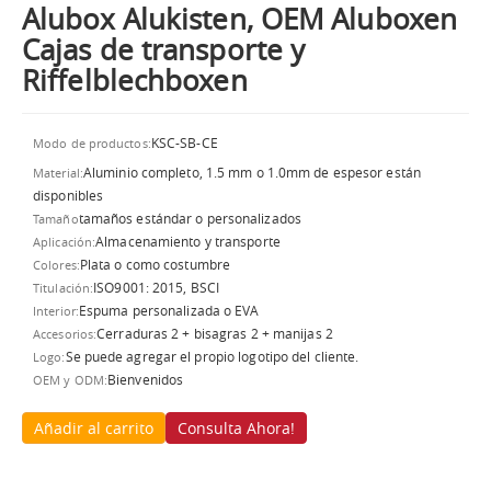
Alubox Alukisten, OEM Aluboxen
Cajas de transporte y
Riffelblechboxen
KSC-SB-CE
Modo de productos:
Aluminio completo, 1.5 mm o 1.0mm de espesor están
Material:
disponibles
tamaños estándar o personalizados
Tamaño
Almacenamiento y transporte
Aplicación:
Plata o como costumbre
Colores:
ISO9001: 2015, BSCI
Titulación:
Espuma personalizada o EVA
Interior:
Cerraduras 2 + bisagras 2 + manijas 2
Accesorios:
Se puede agregar el propio logotipo del cliente.
Logo:
Bienvenidos
OEM y ODM:
Añadir al carrito
Consulta Ahora!