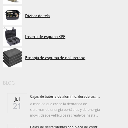
Divisor de tela
Inserto de espuma XPE
Esponja de espuma de poliuretano
BLOG
Cajas de batería de aluminio: duraderas, ligeras...
Jul
21
A medida que crece la demanda de
sistemas de energía portátiles y de energía
móvil, desde vehículos recreativos hasta...
Cajas de herramientas con placa de control de aluminio: ventajas y desventajas