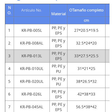
N
Artículo No.
O
Tamaño completo
I
O.
Material
cm
PP, PE y
1
KR-PB-005L
27*20.5*19.5
EPS
PP, PE y
2
KR-PB-008AL
32.5*24*20
EPS
PP, PE y
3
KR-PB-013L
33*27.5*25.5
EPS
PP, PE y
4
KR-PB-010UL
31*21*25
PU
PP, PE y
5
KR-PB-020UL
38*26.5*32
PU
PP, PE y
6
KR-PB-026L
42*38*33
EPS
PP, PE y
7
KR-PB-045AL
56.5*38*42
EPS