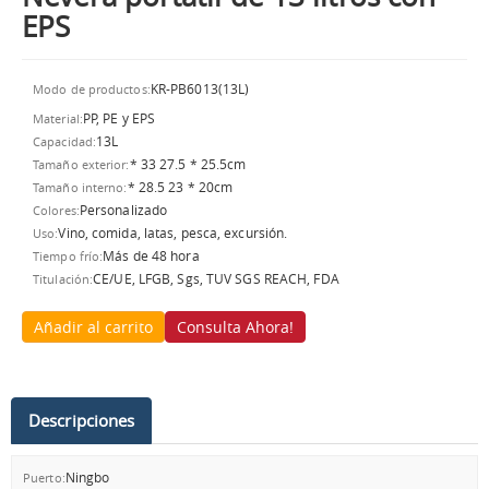
EPS
KR-PB6013(13L)
Modo de productos:
PP, PE y EPS
Material:
13L
Capacidad:
* 33 27.5 * 25.5cm
Tamaño exterior:
* 28.5 23 * 20cm
Tamaño interno:
Personalizado
Colores:
Vino, comida, latas, pesca, excursión.
Uso:
Más de 48 hora
Tiempo frío:
CE/UE, LFGB, Sgs, TUV SGS REACH, FDA
Titulación:
Añadir al carrito
Consulta Ahora!
Descripciones
Ningbo
Puerto: