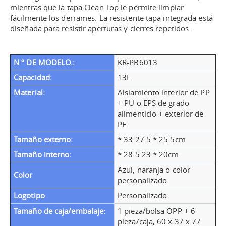
mientras que la tapa Clean Top le permite limpiar
fácilmente los derrames. La resistente tapa integrada está
diseñada para resistir aperturas y cierres repetidos.
N º DE MODELO.:
KR-PB6013
Capacidad:
13L
Material:
Aislamiento interior de PP
+ PU o EPS de grado
alimenticio + exterior de
PE
Tamaño externo:
* 33 27.5 * 25.5cm
Tamaño interno:
* 28.5 23 * 20cm
Azul, naranja o color
Color
personalizado
Logotipo
Personalizado
Tamaño de caja/embalaje:
1 pieza/bolsa OPP + 6
pieza/caja, 60 x 37 x 77