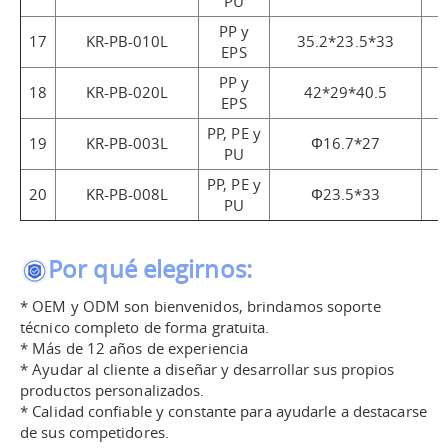
PU
PP y
17
KR-PB-010L
35.2*23.5*33
EPS
PP y
18
KR-PB-020L
42*29*40.5
EPS
PP, PE y
19
KR-PB-003L
Φ16.7*27
PU
PP, PE y
20
KR-PB-008L
Φ23.5*33
PU
Por qué elegirnos:
* OEM y ODM son bienvenidos, brindamos soporte
técnico completo de forma gratuita.
* Más de 12 años de experiencia
* Ayudar al cliente a diseñar y desarrollar sus propios
productos personalizados.
* Calidad confiable y constante para ayudarle a destacarse
de sus competidores.