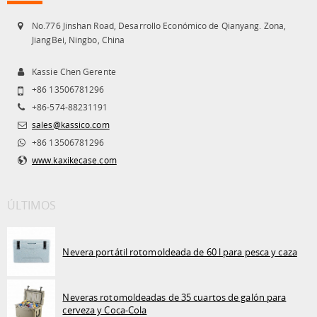
No.776 Jinshan Road, Desarrollo Económico de Qianyang. Zona,
JiangBei, Ningbo, China
Kassie Chen Gerente
+86 13506781296
+86-574-88231191
sales@kassico.com
+86 13506781296
www.kaxikecase.com
ÚLTIMOS
Nevera portátil rotomoldeada de 60 l para pesca y caza
Neveras rotomoldeadas de 35 cuartos de galón para
cerveza y Coca-Cola